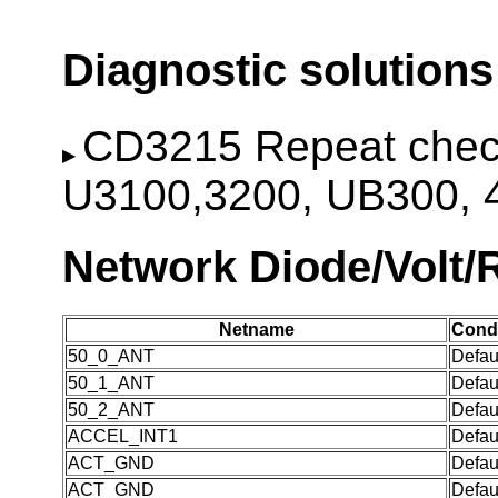
Diagnostic solutions
CD3215 Repeat check
U3100,3200, UB300, 
Network Diode/Volt/
Netname
Condi
50_0_ANT
Defau
50_1_ANT
Defau
50_2_ANT
Defau
ACCEL_INT1
Defau
ACT_GND
Defau
ACT_GND
Defau